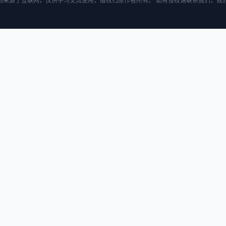
均来源于互联网，仅供学习交流使用，版权归原作者所有。 如有侵权请联系我们，我们